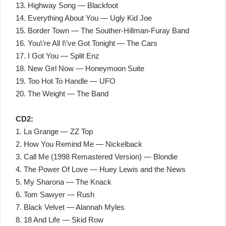
13. Highway Song — Blackfoot
14. Everything About You — Ugly Kid Joe
15. Border Town — The Souther-Hillman-Furay Band
16. You\’re All I\’ve Got Tonight — The Cars
17. I Got You — Split Enz
18. New Girl Now — Honeymoon Suite
19. Too Hot To Handle — UFO
20. The Weight — The Band
CD2:
1. La Grange — ZZ Top
2. How You Remind Me — Nickelback
3. Call Me (1998 Remastered Version) — Blondie
4. The Power Of Love — Huey Lewis and the News
5. My Sharona — The Knack
6. Tom Sawyer — Rush
7. Black Velvet — Alannah Myles
8. 18 And Life — Skid Row