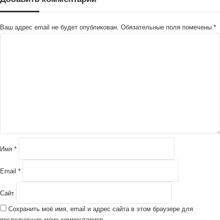
Ваш адрес email не будет опубликован.
Обязательные поля помечены
*
К
о
м
м
е
н
т
а
р
и
й
Имя
*
*
Email
*
Сайт
Сохранить моё имя, email и адрес сайта в этом браузере для
последующих моих комментариев.