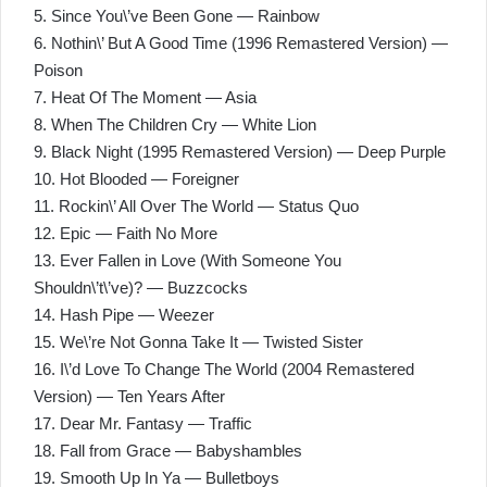
5. Since You\’ve Been Gone — Rainbow
6. Nothin\’ But A Good Time (1996 Remastered Version) —
Poison
7. Heat Of The Moment — Asia
8. When The Children Cry — White Lion
9. Black Night (1995 Remastered Version) — Deep Purple
10. Hot Blooded — Foreigner
11. Rockin\’ All Over The World — Status Quo
12. Epic — Faith No More
13. Ever Fallen in Love (With Someone You
Shouldn\’t\’ve)? — Buzzcocks
14. Hash Pipe — Weezer
15. We\’re Not Gonna Take It — Twisted Sister
16. I\’d Love To Change The World (2004 Remastered
Version) — Ten Years After
17. Dear Mr. Fantasy — Traffic
18. Fall from Grace — Babyshambles
19. Smooth Up In Ya — Bulletboys