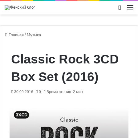
Switch
М
Главная
/
Музыка
Classic Rock 3CD
Box Set (2016)
30.09.2016
0
Время чтения: 2 мин.