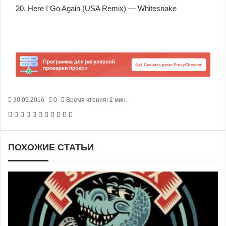
20. Here I Go Again (USA Remix) — Whitesnake
30.09.2016
0
Время чтения: 2 мин.
Facebook
X
Pinterest
Вконтакте
Одноклассники
Messenger
Messenger
WhatsApp
Telegram
Viber
Печатать
ПОХОЖИЕ СТАТЬИ