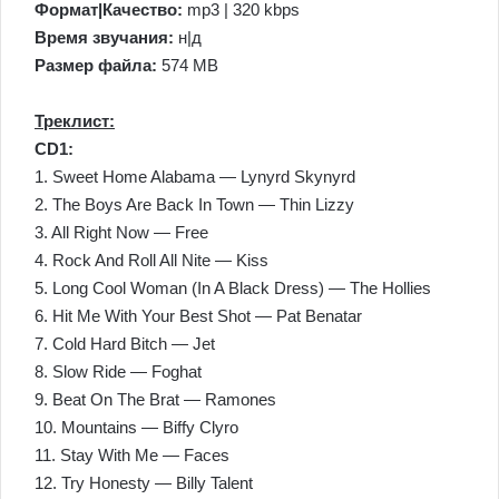
Формат|Качество:
mp3 | 320 kbps
Время звучания:
н|д
Размер файла:
574 MB
Треклист:
CD1:
1. Sweet Home Alabama — Lynyrd Skynyrd
2. The Boys Are Back In Town — Thin Lizzy
3. All Right Now — Free
4. Rock And Roll All Nite — Kiss
5. Long Cool Woman (In A Black Dress) — The Hollies
6. Hit Me With Your Best Shot — Pat Benatar
7. Cold Hard Bitch — Jet
8. Slow Ride — Foghat
9. Beat On The Brat — Ramones
10. Mountains — Biffy Clyro
11. Stay With Me — Faces
12. Try Honesty — Billy Talent