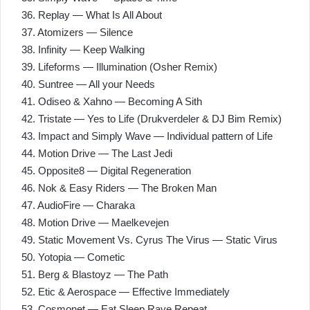
36. Replay — What Is All About
37. Atomizers — Silence
38. Infinity — Keep Walking
39. Lifeforms — Illumination (Osher Remix)
40. Suntree — All your Needs
41. Odiseo & Xahno — Becoming A Sith
42. Tristate — Yes to Life (Drukverdeler & DJ Bim Remix)
43. Impact and Simply Wave — Individual pattern of Life
44. Motion Drive — The Last Jedi
45. Opposite8 — Digital Regeneration
46. Nok & Easy Riders — The Broken Man
47. AudioFire — Charaka
48. Motion Drive — Maelkevejen
49. Static Movement Vs. Cyrus The Virus — Static Virus
50. Yotopia — Cometic
51. Berg & Blastoyz — The Path
52. Etic & Aerospace — Effective Immediately
53. Cosmonet — Eat Sleep Rave Repeat