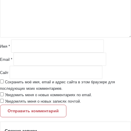
е
н
т
а
р
и
й
Имя
*
*
Email
*
Сайт
Сохранить моё имя, email и адрес сайта в этом браузере для
последующих моих комментариев.
Уведомить меня о новых комментариях по email.
Уведомлять меня о новых записях почтой.
Свежие записи