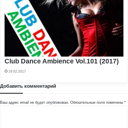
Club Dance Ambience Vol.101 (2017)
19.02.2017
Добавить комментарий
Ваш адрес email не будет опубликован.
Обязательные поля помечены
*
К
о
м
м