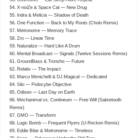
54. X-noiZe & Space Cat — New Drug
55. Indra & Melicia — Shadow of Death
56. One Function — Back to My Roots (Cholo Remix)
57. Metronome — Memory Trace
58. Zro — Linear Time
59. Naturalize — Hard Like A Drum
60. Mental Broadcast — Signals (Twelve Sessions Remix)
61. GroundBass & Tronsho — Future
62. Relativ — The Impact
63. Marco Menichelli & DJ Magical — Dedicated
64. Silo — Psilocybe Objective
65. Odiseo — Last Day on Earth
66. Mechanimal vs. Contineum — Free Will (Sabretooth
Remix)
67. GMO — Transform
68. Logic Bomb — Frequent Flyers (U-Recken Remix)
69. Eddie Bitar & Metronome — Timeless