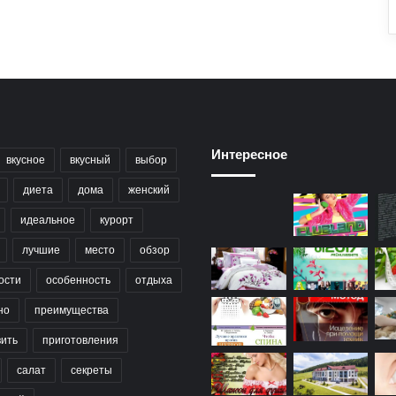
Интересное
вкусное
вкусный
выбор
диета
дома
женский
идеальное
курорт
лучшие
место
обзор
ости
особенность
отдыха
но
преимущества
вить
приготовления
салат
секреты