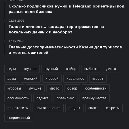
08.08.2026
Сколько подписчиков нужно в Telegram: ориентиры под
разные цели бизнеса
02.08.2026
Голос и личность: как характер отражается на
вокальных данных и наоборот
17.07.2026
Главные достопримечательности Казани для туристов
и местных жителей
виды
вкусное
вкусный
выбор
выбрать
диета
дома
женский
игровой
идеальное
курорт
курорты
лучшие
место
обзор
особенности
особенность
отдыха
правильно
преимущества
приготовить
приготовления
рецепт
салат
секреты
современный