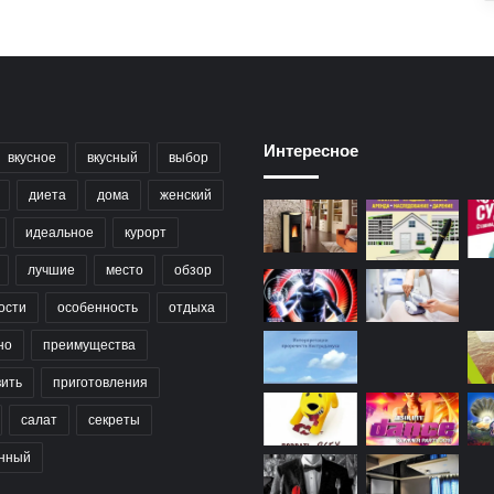
Интересное
вкусное
вкусный
выбор
диета
дома
женский
идеальное
курорт
лучшие
место
обзор
ости
особенность
отдыха
но
преимущества
вить
приготовления
салат
секреты
нный