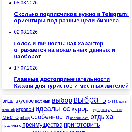
08.08.2026
Сколько подписчиков нужно в Telegram:
ориентиры под разные цели бизнеса
02.08.2026
Голос и личность: как характер
отражается на вокальных данных и
наоборот
17.07.2026
Главные достопримечательности
Казани для туристов и местных жителей
выбрать
выбор
виды
вкусное
вкусный
диета
дома
идеальное
курорт
игровой
курорты
лучшие
женский
отдыха
особенности
место
обзор
особенность
приготовить
преимущества
правильно