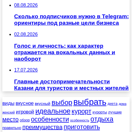
08.08.2026
Сколько подписчиков нужно в Telegram:
ориентиры под разные цели бизнеса
02.08.2026
Голос и личность: как характер
отражается на вокальных данных и
наоборот
17.07.2026
Главные достопримечательности
Казани для туристов и местных жителей
выбрать
выбор
виды
вкусное
вкусный
диета
дома
идеальное
курорт
игровой
курорты
лучшие
женский
отдыха
особенности
место
обзор
особенность
приготовить
преимущества
правильно