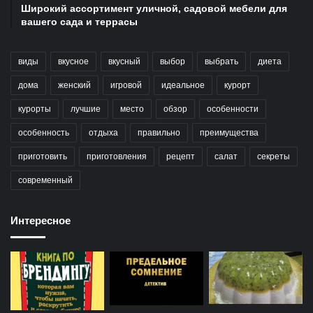
Широкий ассортимент уличной, садовой мебели для
вашего сада и террасы
виды
вкусное
вкусный
выбор
выбрать
диета
дома
женский
игровой
идеальное
курорт
курорты
лучшие
место
обзор
особенности
особенность
отдыха
правильно
преимущества
приготовить
приготовления
рецепт
салат
секреты
современный
Интересное