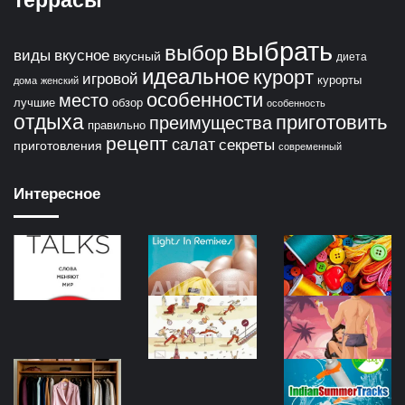
выбрать
выбор
виды
вкусное
вкусный
диета
идеальное
курорт
игровой
курорты
дома
женский
особенности
место
лучшие
обзор
особенность
отдыха
приготовить
преимущества
правильно
рецепт
салат
секреты
приготовления
современный
Интересное