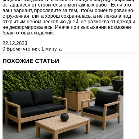
оставшиеся от строительно-монтажных работ. Если это
ваш вариант, проследите за тем, чтобы ориентированно-
стружечная плита хорош сохранилась, а не лежала под
открытым небом несколько дней, не размокла от дождя и
не деформировалась. Иначе при высыхании возможен
брак готовых изделий.
22.12.2023
0
Время чтения: 1 минута
Facebook
X
Pinterest
Вконтакте
Одноклассники
Messenger
Messenger
WhatsApp
Telegram
Viber
Печатать
ПОХОЖИЕ СТАТЬИ