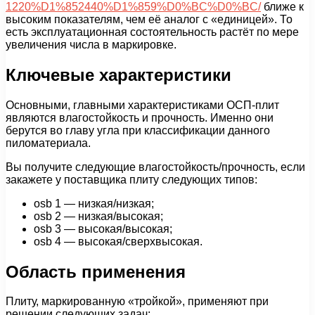
1220%D1%852440%D1%859%D0%BC%D0%BC/
ближе к
высоким показателям, чем её аналог с «единицей». То
есть эксплуатационная состоятельность растёт по мере
увеличения числа в маркировке.
Ключевые характеристики
Основными, главными характеристиками ОСП-плит
являются влагостойкость и прочность. Именно они
берутся во главу угла при классификации данного
пиломатериала.
Вы получите следующие влагостойкость/прочность, если
закажете у поставщика плиту следующих типов:
osb 1 — низкая/низкая;
osb 2 — низкая/высокая;
osb 3 — высокая/высокая;
osb 4 — высокая/сверхвысокая.
Область применения
Плиту, маркированную «тройкой», применяют при
решении следующих задач: