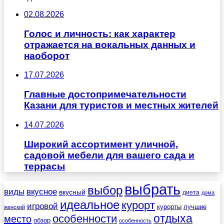
02.08.2026
Голос и личность: как характер
отражается на вокальных данных и
наоборот
17.07.2026
Главные достопримечательности
Казани для туристов и местных жителей
14.07.2026
Широкий ассортимент уличной,
садовой мебели для вашего сада и
террасы
выбрать
выбор
виды
вкусное
вкусный
диета
дома
идеальное
курорт
игровой
курорты
лучшие
женский
отдыха
особенности
место
обзор
особенность