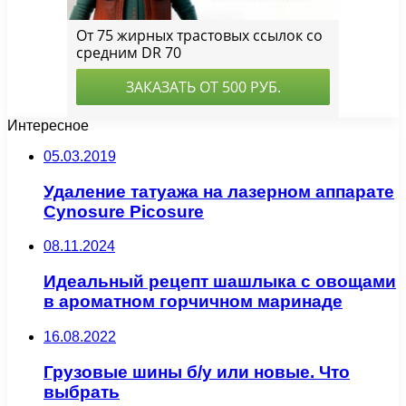
Интересное
05.03.2019
Удаление татуажа на лазерном аппарате
Cynosure Picosure
08.11.2024
Идеальный рецепт шашлыка с овощами
в ароматном горчичном маринаде
16.08.2022
Грузовые шины б/у или новые. Что
выбрать