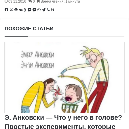
03.11.2016
0
Время чтения: 1 минута
Facebook
X
Pinterest
Вконтакте
Одноклассники
Messenger
Messenger
WhatsApp
Telegram
Viber
Печатать
ПОХОЖИЕ СТАТЬИ
Э. Анковски — Что у него в голове?
Простые эксперименты, которые