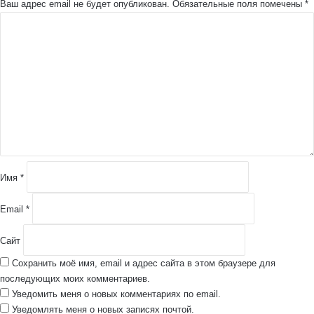
Ваш адрес email не будет опубликован.
Обязательные поля помечены
*
К
о
м
м
е
н
т
а
р
и
й
Имя
*
*
Email
*
Сайт
Сохранить моё имя, email и адрес сайта в этом браузере для
последующих моих комментариев.
Уведомить меня о новых комментариях по email.
Уведомлять меня о новых записях почтой.