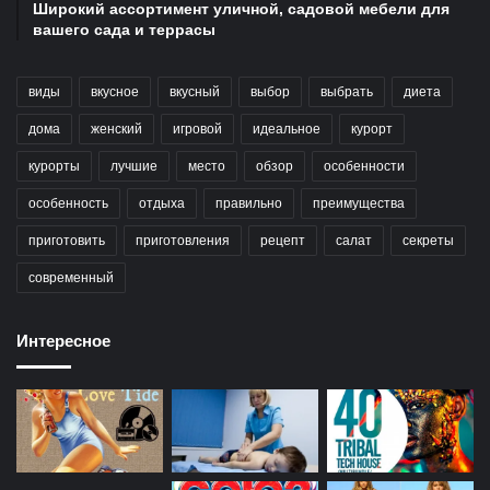
Широкий ассортимент уличной, садовой мебели для
вашего сада и террасы
виды
вкусное
вкусный
выбор
выбрать
диета
дома
женский
игровой
идеальное
курорт
курорты
лучшие
место
обзор
особенности
особенность
отдыха
правильно
преимущества
приготовить
приготовления
рецепт
салат
секреты
современный
Интересное