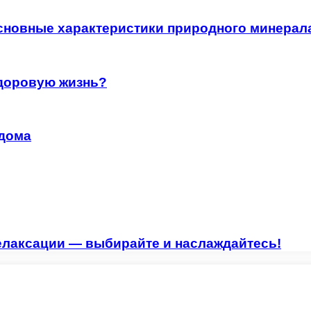
сновные характеристики природного минерал
здоровую жизнь?
 дома
елаксации — выбирайте и наслаждайтесь!