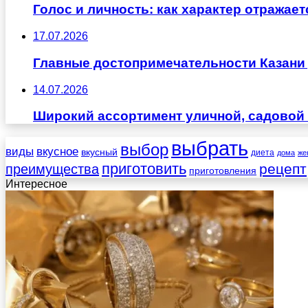
Голос и личность: как характер отражае
17.07.2026
Главные достопримечательности Казани 
14.07.2026
Широкий ассортимент уличной, садовой 
выбрать
выбор
виды
вкусное
вкусный
диета
дома
же
приготовить
рецепт
преимущества
приготовления
Интересное