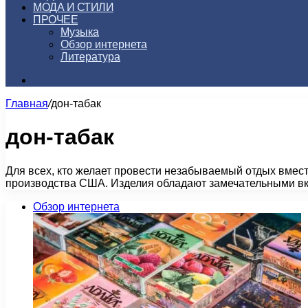
МОДА И СТИЛИ
ПРОЧЕЕ
Музыка
Обзор интернета
Литература
Искать
Главная
/
дон-табак
дон-табак
Для всех, кто желает провести незабываемый отдых вместе
производства США. Изделия обладают замечательными 
Обзор интернета