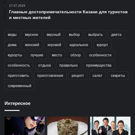
17.07.2026
Главные достопримечательности Казани для туристов
и местных жителей
виды
вкусное
вкусный
выбор
выбрать
диета
дома
женский
игровой
идеальное
курорт
курорты
лучшие
место
обзор
особенности
особенность
отдыха
правильно
преимущества
приготовить
приготовления
рецепт
салат
секреты
современный
Интересное