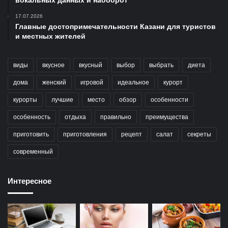
17.07.2026
Главные достопримечательности Казани для туристов
и местных жителей
виды
вкусное
вкусный
выбор
выбрать
диета
дома
женский
игровой
идеальное
курорт
курорты
лучшие
место
обзор
особенности
особенность
отдыха
правильно
преимущества
приготовить
приготовления
рецепт
салат
секреты
современный
Интересное