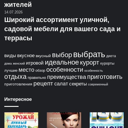
жителей
14.07.2026
Широкий ассортимент уличной,
садовой мебели для вашего сада и
террасы
выбрать
выбор
виды
вкусное
вкусный
диета
идеальное
курорт
игровой
курорты
дома
женский
особенности
место
лучшие
обзор
особенность
отдыха
приготовить
преимущества
правильно
рецепт
салат
секреты
приготовления
современный
Интересное