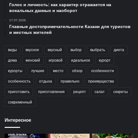
Голос и личность: как характер отражается на
вокальных данных и наоборот
17.07.2026
Главные достопримечательности Казани для туристов
и местных жителей
виды
вкусное
вкусный
выбор
выбрать
диета
дома
женский
игровой
идеальное
курорт
курорты
лучшие
место
обзор
особенности
особенность
отдыха
правильно
преимущества
приготовить
приготовления
рецепт
салат
секреты
современный
Интересное