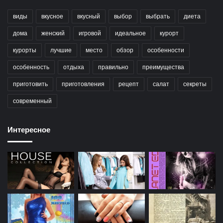
виды
вкусное
вкусный
выбор
выбрать
диета
дома
женский
игровой
идеальное
курорт
курорты
лучшие
место
обзор
особенности
особенность
отдыха
правильно
преимущества
приготовить
приготовления
рецепт
салат
секреты
современный
Интересное