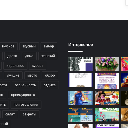
Интересное
вкусное
вкусный
выбор
диета
дома
женский
идеальное
курорт
лучшие
место
обзор
ости
особенность
отдыха
но
преимущества
вить
приготовления
салат
секреты
нный