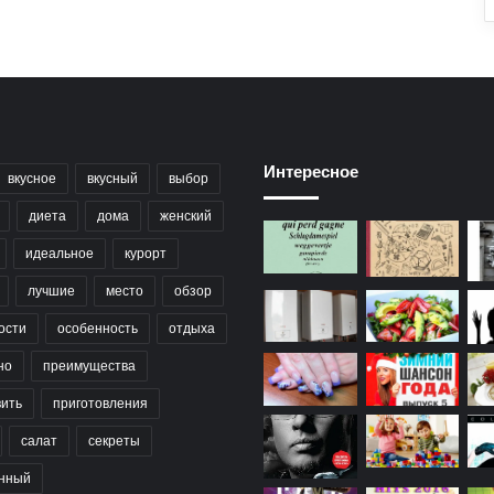
Интересное
вкусное
вкусный
выбор
диета
дома
женский
идеальное
курорт
лучшие
место
обзор
ости
особенность
отдыха
но
преимущества
вить
приготовления
салат
секреты
нный