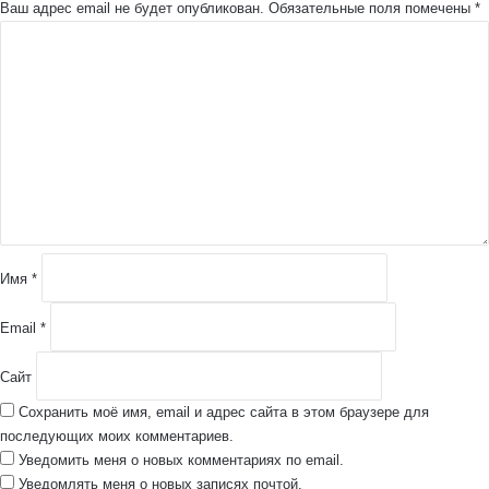
Ваш адрес email не будет опубликован.
Обязательные поля помечены
*
К
о
м
м
е
н
т
а
р
и
й
Имя
*
*
Email
*
Сайт
Сохранить моё имя, email и адрес сайта в этом браузере для
последующих моих комментариев.
Уведомить меня о новых комментариях по email.
Уведомлять меня о новых записях почтой.