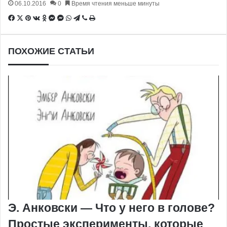
06.10.2016
0
Время чтения меньше минуты
Facebook
X
Pinterest
Вконтакте
Одноклассники
Messenger
Messenger
WhatsApp
Telegram
Viber
Печатать
ПОХОЖИЕ СТАТЬИ
Э. Анковски — Что у него в голове?
Простые эксперименты, которые