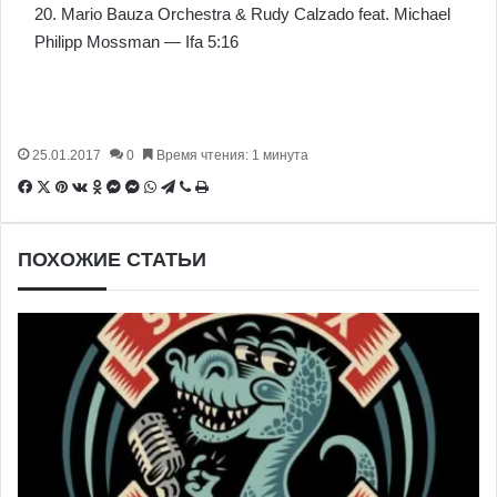
20. Mario Bauza Orchestra & Rudy Calzado feat. Michael
Philipp Mossman — Ifa 5:16
25.01.2017
0
Время чтения: 1 минута
Facebook
X
Pinterest
Вконтакте
Одноклассники
Messenger
Messenger
WhatsApp
Telegram
Viber
Печатать
ПОХОЖИЕ СТАТЬИ