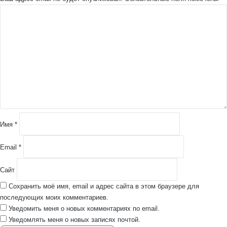
К
о
м
м
е
н
т
а
р
и
й
Имя
*
*
Email
*
Сайт
Сохранить моё имя, email и адрес сайта в этом браузере для
последующих моих комментариев.
Уведомить меня о новых комментариях по email.
Уведомлять меня о новых записях почтой.