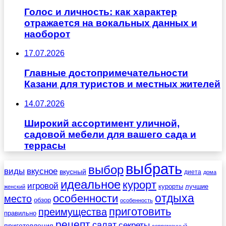
Голос и личность: как характер
отражается на вокальных данных и
наоборот
17.07.2026
Главные достопримечательности
Казани для туристов и местных жителей
14.07.2026
Широкий ассортимент уличной,
садовой мебели для вашего сада и
террасы
выбрать
выбор
виды
вкусное
вкусный
диета
дома
идеальное
курорт
игровой
курорты
лучшие
женский
отдыха
особенности
место
обзор
особенность
приготовить
преимущества
правильно
рецепт
салат
секреты
приготовления