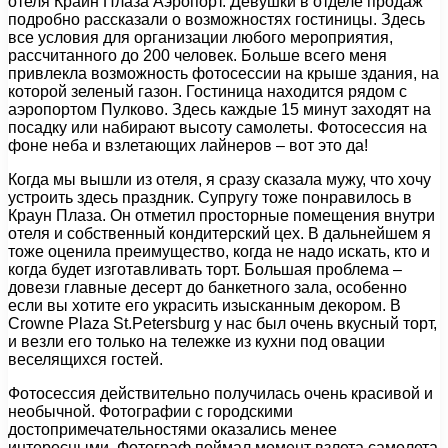
отеля Крайн Плаза Аэропорт. Девушки в отделе продаж
подробно рассказали о возможностях гостиницы. Здесь
все условия для организации любого мероприятия,
рассчитанного до 200 человек. Больше всего меня
привлекла возможность фотосессии на крыше здания, на
которой зеленый газон. Гостиница находится рядом с
аэропортом Пулково. Здесь каждые 15 минут заходят на
посадку или набирают высоту самолеты. Фотосессия на
фоне неба и взлетающих лайнеров – вот это да!
Когда мы вышли из отеля, я сразу сказала мужу, что хочу
устроить здесь праздник. Супругу тоже понравилось в
Краун Плаза. Он отметил просторные помещения внутри
отеля и собственный кондитерский цех. В дальнейшем я
тоже оценила преимущество, когда не надо искать, кто и
когда будет изготавливать торт. Большая проблема –
довези главные десерт до банкетного зала, особенно
если вы хотите его украсить изысканным декором. В
Crowne Plaza St.Petersburg у нас был очень вкусный торт,
и везли его только на тележке из кухни под овации
веселящихся гостей.
Фотосессия действительно получилась очень красивой и
необычной. Фотографии с городскими
достопримечательностями оказались менее
интересными. Фотограф поймал момент взлета самолета