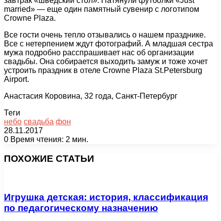
завтрак «шведский стол». Натянули футболки «Just
married» — еще один памятный сувенир с логотипом
Crowne Plaza.
Все гости очень тепло отзывались о нашем празднике.
Все с нетерпением ждут фотографий. А младшая сестра
мужа подробно расспрашивает нас об организации
свадьбы. Она собирается выходить замуж и тоже хочет
устроить праздник в отеле Crowne Plaza St.Petersburg
Airport.
Анастасия Коровина, 32 года, Санкт-Петербург
Теги
небо
свадьба
фон
28.11.2017
0
Время чтения: 2 мин.
Facebook
X
Pinterest
Вконтакте
Одноклассники
Messenger
Messenger
WhatsApp
Telegram
Viber
Печатать
ПОХОЖИЕ СТАТЬИ
Игрушка детская: история, классификация
по педагогическому назначению