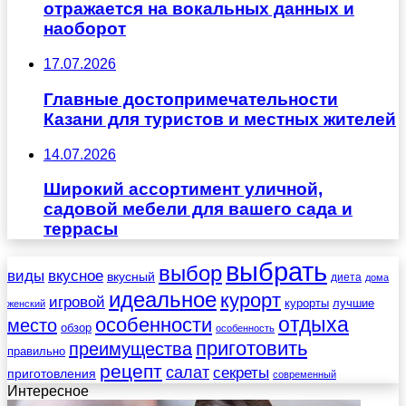
отражается на вокальных данных и
наоборот
17.07.2026
Главные достопримечательности
Казани для туристов и местных жителей
14.07.2026
Широкий ассортимент уличной,
садовой мебели для вашего сада и
террасы
выбрать
выбор
виды
вкусное
вкусный
диета
дома
идеальное
курорт
игровой
курорты
лучшие
женский
отдыха
особенности
место
обзор
особенность
приготовить
преимущества
правильно
рецепт
салат
секреты
приготовления
современный
Интересное