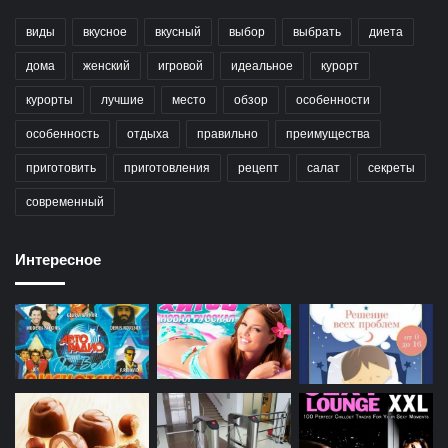
виды
вкусное
вкусный
выбор
выбрать
диета
дома
женский
игровой
идеальное
курорт
курорты
лучшие
место
обзор
особенности
особенность
отдыха
правильно
преимущества
приготовить
приготовления
рецепт
салат
секреты
современный
Интересное