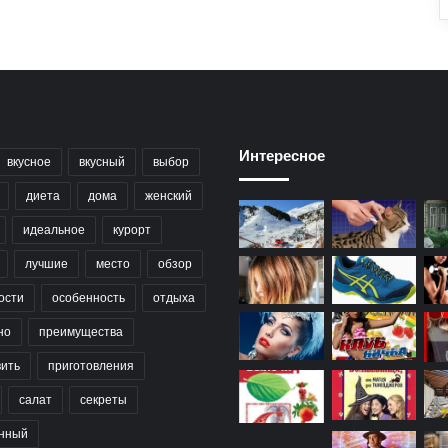
Интересное
вкусное
вкусный
выбор
диета
дома
женский
идеальное
курорт
лучшие
место
обзор
ости
особенность
отдыха
но
преимущества
вить
приготовления
салат
секреты
нный