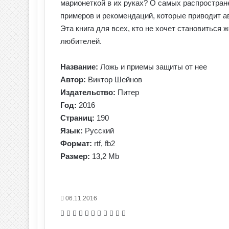
марионеткой в их руках? О самых распростран
примеров и рекомендаций, которые приводит а
Эта книга для всех, кто не хочет становиться
любителей.
Название:
Ложь и приемы защиты от нее
Автор:
Виктор Шейнов
Издательство:
Питер
Год:
2016
Страниц:
190
Язык:
Русский
Формат:
rtf, fb2
Размер:
13,2 Mb
06.11.2016
Facebook
X
Pinterest
Вконтакте
Одноклассники
Messenger
Messenger
WhatsApp
Telegram
Viber
Печатать