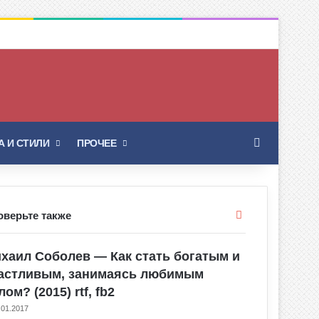
Искать
 И СТИЛИ
ПРОЧЕЕ
Закрыть
оверьте также
хаил Соболев — Как стать богатым и
астливым, занимаясь любимым
лом? (2015) rtf, fb2
.01.2017