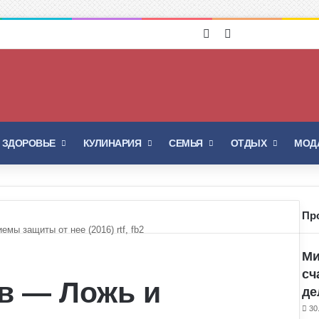
Войти
Switch skin
И ЗДОРОВЬЕ
КУЛИНАРИЯ
СЕМЬЯ
ОТДЫХ
МОДА
Пр
мы защиты от нее (2016) rtf, fb2
Ми
сч
в — Ложь и
де
30