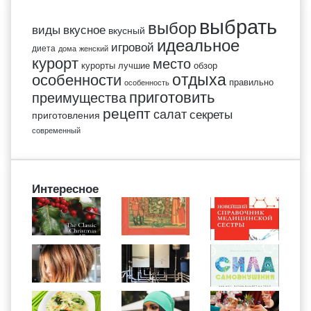
выбрать
выбор
виды
вкусное
вкусный
идеальное
игровой
диета
дома
женский
курорт
место
курорты
лучшие
обзор
отдыха
особенности
правильно
особенность
приготовить
преимущества
рецепт
салат
секреты
приготовления
современный
Интересное