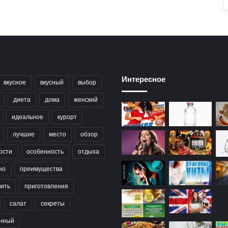
Интересное
вкусное
вкусный
выбор
диета
дома
женский
идеальное
курорт
лучшие
место
обзор
ости
особенность
отдыха
но
преимущества
вить
приготовления
салат
секреты
нный