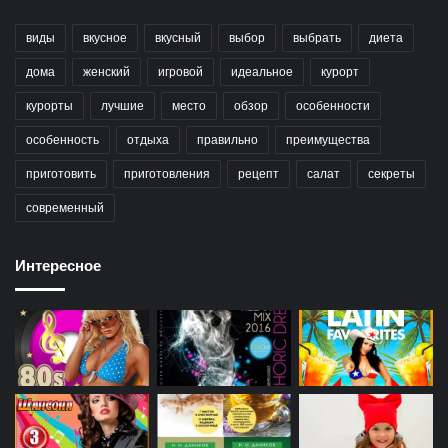
виды
вкусное
вкусный
выбор
выбрать
диета
дома
женский
игровой
идеальное
курорт
курорты
лучшие
место
обзор
особенности
особенность
отдыха
правильно
преимущества
приготовить
приготовления
рецепт
салат
секреты
современный
Интересное