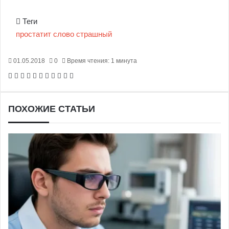
Теги
простатит
слово
страшный
01.05.2018
0
Время чтения: 1 минута
Facebook
X
Pinterest
Вконтакте
Одноклассники
Messenger
Messenger
WhatsApp
Telegram
Viber
Печатать
ПОХОЖИЕ СТАТЬИ